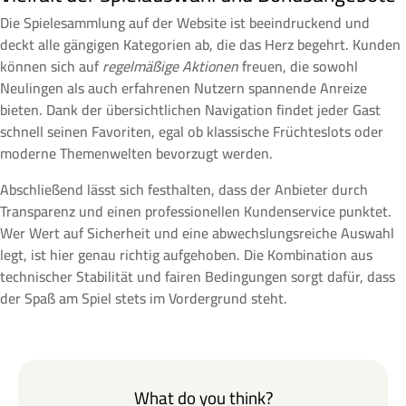
Die Spielesammlung auf der Website ist beeindruckend und
deckt alle gängigen Kategorien ab, die das Herz begehrt. Kunden
können sich auf
regelmäßige Aktionen
freuen, die sowohl
Neulingen als auch erfahrenen Nutzern spannende Anreize
bieten. Dank der übersichtlichen Navigation findet jeder Gast
schnell seinen Favoriten, egal ob klassische Früchteslots oder
moderne Themenwelten bevorzugt werden.
Abschließend lässt sich festhalten, dass der Anbieter durch
Transparenz und einen professionellen Kundenservice punktet.
Wer Wert auf Sicherheit und eine abwechslungsreiche Auswahl
legt, ist hier genau richtig aufgehoben. Die Kombination aus
technischer Stabilität und fairen Bedingungen sorgt dafür, dass
der Spaß am Spiel stets im Vordergrund steht.
What do you think?