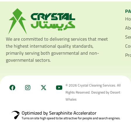
P
H
Ab
Se
We are committed to delivering services that meet
the highest international quality standards,
Co
primarily serving both governmental and non-
Pr
governmental sectors.
© 2026 Crystal Cleaning Services. All
Rights Reserved. Designed by Desert
Whales
Optimized by Seraphinite Accelerator
Turns on site high speed to be attractive for people and search engines.