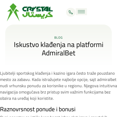
BLOG
Iskustvo klađenja na platformi
AdmiralBet
Ljubitelji sportskog klađenja i kazino igara često traže pouzdano
mesto za zabavu. Kada istražujete najbolje opcije, sajt
admiralbet
nudi vrhunsku ponudu za korisnike u regionu. Njegova intuitivna
navigacija omogućava brz pristup svim važnim funkcijama bez
obzira na uređaj koji koristite.
Raznovrsnost ponude i bonusi