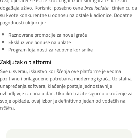
Ovaj operater se ističe kroz bogat izbor slot igara i sportskih
događaja uživo. Korisnici posebno cene
brze isplate
i činjenicu da
su kvote konkurentne u odnosu na ostale kladionice. Dodatne
pogodnosti uključuju:
Raznovrsne promocije za nove igrače
Ekskluzivne bonuse na uplate
Program lojalnosti za redovne korisnike
Zaključak o platformi
Sve u svemu, iskustvo korišćenja ove platforme je veoma
pozitivno i prilagođeno potrebama modernog igrača. Uz stalna
unapređenja softvera, klađenje postaje jednostavnije i
uzbudljivije iz dana u dan. Ukoliko tražite sigurno okruženje za
svoje opklade, ovaj izbor je definitivno jedan od vodećih na
tržištu.